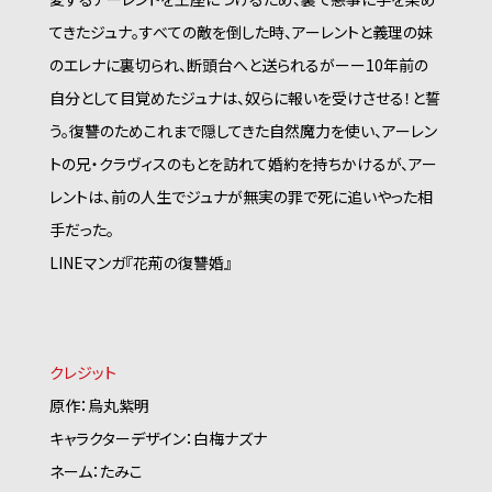
てきたジュナ。すべての敵を倒した時、アーレントと義理の妹
のエレナに裏切られ、断頭台へと送られるがーー10年前の
自分として目覚めたジュナは、奴らに報いを受けさせる！と誓
う。復讐のためこれまで隠してきた自然魔力を使い、アーレン
トの兄・クラヴィスのもとを訪れて婚約を持ちかけるが、アー
レントは、前の人生でジュナが無実の罪で死に追いやった相
手だった。
LINEマンガ『花荊の復讐婚』
クレジット
原作：烏丸紫明
キャラクターデザイン：白梅ナズナ
ネーム：たみこ