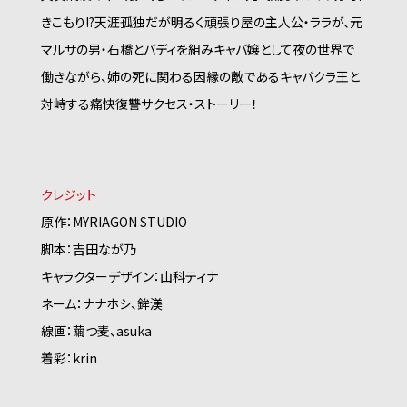
きこもり!?天涯孤独だが明るく頑張り屋の主人公・ララが、元
マルサの男・石橋とバディを組みキャバ嬢として夜の世界で
働きながら、姉の死に関わる因縁の敵であるキャバクラ王と
対峙する痛快復讐サクセス・ストーリー！
クレジット
原作：MYRIAGON STUDIO
脚本：吉田なが乃
キャラクターデザイン：山科ティナ
ネーム：ナナホシ、鉾渼
線画：繭つ麦、asuka
着彩：krin