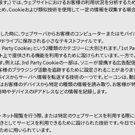
します。）では、ウェブサイトにおけるお客様の利用状況を分析するた
め、Cookieおよび類似技術を使用して一定の情報を収集する場合
クセスした時に、ウェブサーバからお客様のコンピューターまたはモバイ
クドライブに保存される小さなテキストファイルです。
と「3rd Party Cookie」という2種類のカテゴリーに大別されます。「1st
ト上で提供される機能を利用するために設けられています。一方で、「3rd 
例えば、3rd Party Cookieの一部は、ソニーが提携する広
客様のブラウジング活動を追跡するために設定されることがありま
デバイスからサーバへ情報を転送する技術の一つです。ビーコンは、
バはお客様のデバイスから特定の種類の情報を読み取り、お客様が
日時やデバイスのIPアドレスなどの情報を記録します。
ンターネット閲覧を行う際、または特定のウェブサービスを利用する際
きとしてサービスを利用できるために設けられた技術です。今日で
ために用いられています。