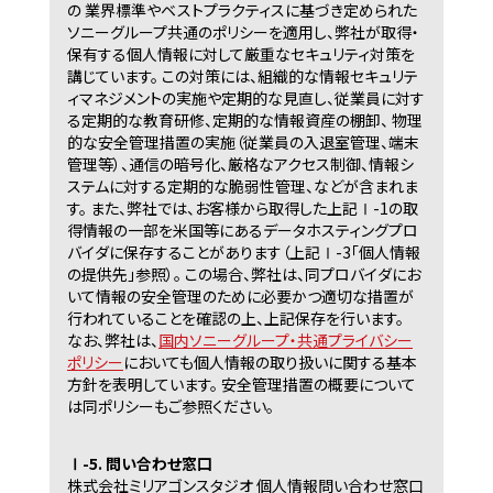
の 業界標準やベストプラクティスに基づき定められた
ソニーグループ共通のポリシーを適用し、弊社が取得・
保有する個人情報に対して厳重なセキュリティ対策を
講じています。 この対策には、組織的な情報セキュリテ
ィマネジメントの実施や定期的な見直し、従業員に対す
る定期的な教育研修、定期的な情報資産の棚卸、 物理
的な安全管理措置の実施（従業員の入退室管理、端末
管理等）、通信の暗号化、厳格なアクセス制御、情報シ
ステムに対する定期的な脆弱性管理、などが含まれま
す。 また、弊社では、お客様から取得した上記Ⅰ-1の取
得情報の一部を米国等にあるデータホスティングプロ
バイダに保存することがあります（上記Ⅰ-3「個人情報
の提供先」参照）。 この場合、弊社は、同プロバイダにお
いて情報の安全管理のために必要かつ適切な措置が
行われていることを確認の上、上記保存を行います。
なお、弊社は、
国内ソニーグループ・共通プライバシー
ポリシー
においても個人情報の取り扱いに関する基本
方針を表明しています。 安全管理措置の概要について
は同ポリシーもご参照ください。
Ⅰ-5. 問い合わせ窓口
株式会社ミリアゴンスタジオ 個人情報問い合わせ窓口