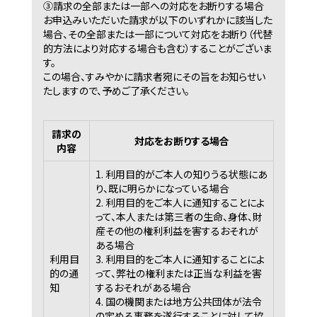
③請求の全部または一部への対応をお断りする場合
お申込みいただいた請求が以下のいずれかに該当した
場合、その全部または一部について対応をお断り（代替
的方法により対応する場合も含む）することがございま
す。
この場合、すみやかに請求者宛にその旨をお知らせい
たしますので、予めご了承ください。
請求の
対応をお断りする場合
内容
1. 利用目的がご本人の知りうる状態にあ
り、既に明らかになっている場合
2. 利用目的をご本人に通知することによ
って、本人または第三者の生命、身体、財
産その他の権利利益を害するおそれが
ある場合
利用目
3. 利用目的をご本人に通知することによ
的の通
って、弊社の権利または正当な利益を害
知
するおそれがある場合
4. 国の機関または地方公共団体が法令
の定める事務を遂行することに対して協