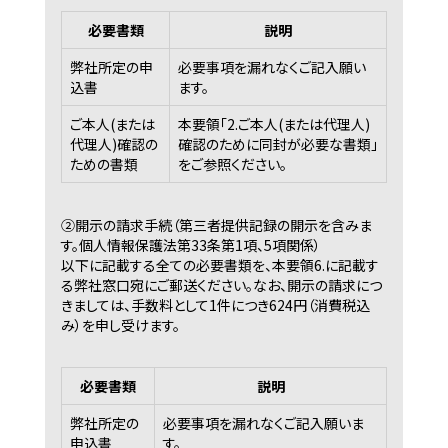
必要書類
説明
弊社所定の申
必要事項を漏れなくご記入願い
込書
ます。
ご本人(または
本要領｢2.ご本人(または代理人)
代理人)確認の
確認のために同封が必要な書類｣
ための書類
をご参照ください。
②開示の請求手続（第三者提供記録の開示を含みま
す。個人情報保護法第33条第1項、5項関係）
以下に記載する全ての必要書類を、本要領6.に記載す
る弊社窓口宛にご郵送ください。なお、開示の請求につ
きましては、手数料として1件につき624円（消費税込
み）を申し受けます。
必要書類
説明
弊社所定の
必要事項を漏れなくご記入願いま
申込書
す。