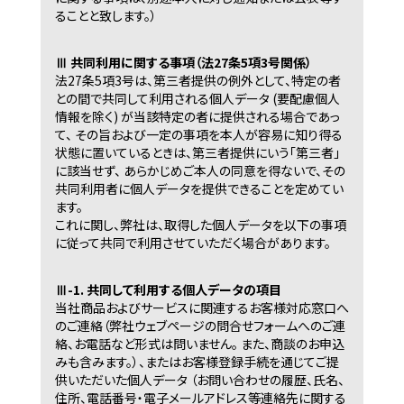
ることと致します。）
Ⅲ 共同利用に関する事項（法27条5項3号関係）
法27条5項3号は、第三者提供の例外として、特定の者
との間で共同して利用される個人データ (要配慮個人
情報を除く) が当該特定の者に提供される場合であっ
て、 その旨および一定の事項を本人が容易に知り得る
状態に置いているときは、第三者提供にいう「第三者」
に該当せず、 あらかじめご本人の同意を得ないで、その
共同利用者に個人データを提供できることを定めてい
ます。
これに関し、弊社は、取得した個人データを以下の事項
に従って共同で利用させていただく場合があります。
Ⅲ-1. 共同して利用する個人データの項目
当社商品およびサービスに関連するお客様対応窓口へ
のご連絡（弊社ウェブページの問合せフォームへのご連
絡、お電話など形式は問いません。 また、商談のお申込
みも含みます。）、またはお客様登録手続を通じてご提
供いただいた個人データ （お問い合わせの履歴、氏名、
住所、電話番号・電子メールアドレス等連絡先に関する