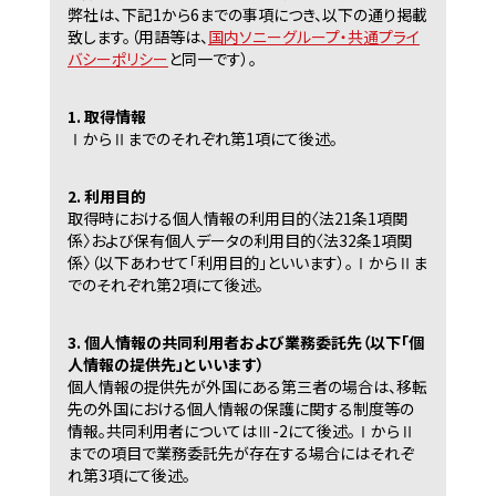
弊社は、下記1から6までの事項につき、以下の通り掲載
致します。（用語等は、
国内ソニーグループ・共通プライ
バシーポリシー
と同一です）。
1. 取得情報
ⅠからⅡまでのそれぞれ第1項にて後述。
2. 利用目的
取得時における個人情報の利用目的〈法21条1項関
係〉および保有個人データの利用目的〈法32条1項関
係〉（以下あわせて「利用目的」といいます）。ⅠからⅡま
でのそれぞれ第2項にて後述。
3. 個人情報の共同利用者および業務委託先（以下「個
人情報の提供先」といいます）
個人情報の提供先が外国にある第三者の場合は、移転
先の外国における個人情報の保護に関する制度等の
情報。共同利用者についてはⅢ-2にて後述。ⅠからⅡ
までの項目で業務委託先が存在する場合にはそれぞ
れ第3項にて後述。