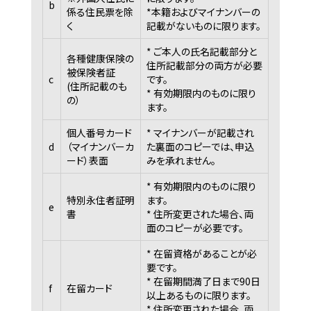
b
係る住民票を除
*本籍およびマイナンバーの
く
記載がないものに限ります。
* ご本人の氏名記載部分と
各種健康保険の
住所記載部分の両方が必要
被保険者証
c
です。
(住所記載のも
* 有効期限内のものに限り
の）
ます。
個人番号カード
* マイナンバーが記載され
d
（マイナンバーカ
た裏面のコピーでは、申込
ード）表面
みを承れません。
* 有効期限内のものに限り
特別永住者証明
ます。
e
書
* 住所変更された場合、両
面のコピーが必要です。
* 在留資格があることが必
要です。
* 在留期間満了日まで90日
f
在留カード
以上あるものに限ります。
* 住所変更された場合、両