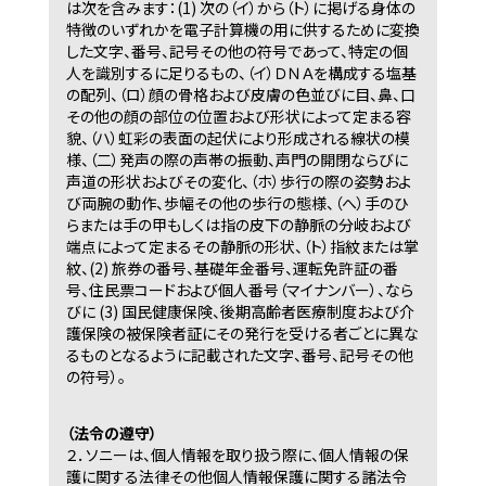
は次を含みます：(1) 次の（イ）から（ト）に掲げる身体の
特徴のいずれかを電子計算機の用に供するために変換
した文字、番号、記号その他の符号であって、特定の個
人を識別するに足りるもの、（イ）ＤＮＡを構成する塩基
の配列、（ロ）顔の骨格および皮膚の色並びに目、鼻、口
その他の顔の部位の位置および形状によって定まる容
貌、（ハ）虹彩の表面の起伏により形成される線状の模
様、（二）発声の際の声帯の振動、声門の開閉ならびに
声道の形状およびその変化、（ホ）歩行の際の姿勢およ
び両腕の動作、歩幅その他の歩行の態様、（へ）手のひ
らまたは手の甲もしくは指の皮下の静脈の分岐および
端点によって定まるその静脈の形状、（ト）指紋または掌
紋、(2) 旅券の番号、基礎年金番号、運転免許証の番
号、住民票コードおよび個人番号（マイナンバー）、なら
びに (3) 国民健康保険、後期高齢者医療制度および介
護保険の被保険者証にその発行を受ける者ごとに異な
るものとなるように記載された文字、番号、記号その他
の符号）。
（法令の遵守）
２．
ソニーは、個人情報を取り扱う際に、個人情報の保
護に関する法律その他個人情報保護に関する諸法令