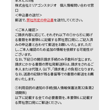
本木ビル5階
株式会社ミリアゴンスタジオ 個人情報問い合わせ窓
口
＜申込書の送付＞
郵送で、
弊社所定の申込書
を送付してください。
＜ご本人確認＞
ご請求内容に応じて、それぞれ以下の①から④に掲げ
る書類を本要領6.に記載する弊社窓口宛に、ご記入済
みの申込書と合わせて郵送をお願いいたします。ただ
し、ご本人確認のため追加の情報を依頼する可能性が
ございます。
なお、下記②の開示請求手続のみ手数料が生じます。
請求にかかる書類の弊社宛郵送料は、請求をされるご
本人または代理人（以下、「請求者」）の負担となります。
なお、送達の記録が残る書留等での書類の郵送をお薦
めいたします。
①利用目的の通知の手続(個人情報保護法第32条第2
項関係)
以下に記載する全ての必要書類を、本要領6.に記載す
る弊社窓口宛にご郵送ください。