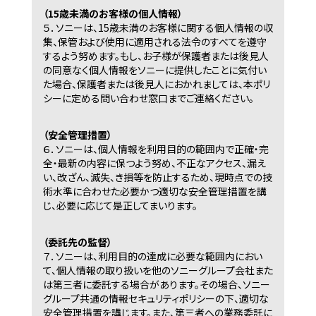
（15歳未満のお客様の個人情報）
５．
ソニーは、15歳未満のお客様に関する個人情報の収
集、保管および使用に適用される法令のすべてを遵守
するよう努めます。もし、お子様が保護者または後見人
の同意なく個人情報をソニーに提供したことに気付い
た場合、保護者または後見人におかれましては、本ポリ
シーに定める問い合わせ窓口までご連絡ください。
（安全管理措置）
６．
ソニーは、個人情報を利用目的の範囲内で正確・完
全・最新の内容に保つよう努め、不正なアクセス、漏え
い、改ざん、滅失、き損等を防止するため、現時点での技
術水準に合わせた必要かつ適切な安全管理措置を講
じ、必要に応じて是正してまいります。
（委託先の監督）
７．
ソニーは、利用目的の達成に必要な範囲内におい
て、個人情報の取り扱いを他のソニーグループ会社また
は第三者に委託する場合があります。その場合、ソニー
グループ共通の情報セキュリティポリシーの下、適切な
安全管理措置を講じます。また、第三者への業務委託に