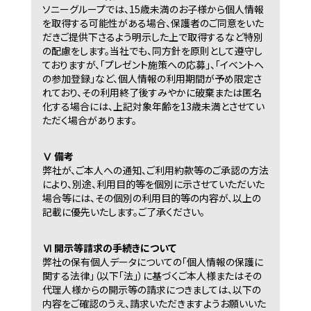
ソニーグループでは、15歳未満のお子様から個人情報
を取得する可能性がある場合、保護者のご同意をいた
だきご提供下さるよう明示した上で取得するなど特別
の配慮をします。当社でも、同方針を原則として遵守し
ておりますが、「プレゼント施策への応募」、「イベントへ
の参加登録」など、個人情報の利用期間が予め限定さ
れており、その利用終了後すみやかに破棄または匿名
化する場合には、上記対象年齢を13歳未満とさせてい
ただく場合があります。
Ⅴ 備考
弊社が、ご本人への通知、ご利用約款等のご承認の方法
により、別途、利用目的等を個別に示させていただいた
場合等には、その個別の利用目的等の内容が、以上の
記載に優先いたします。ご了承ください。
Ⅵ 開示等請求の手続きについて
弊社の保有個人データについての「個人情報の保護に
関する法律」（以下「法」）に基づくご本人様またはその
代理人様からの開示等の請求につきましては、以下の
内容をご確認のうえ、請求いただきますようお願いいた