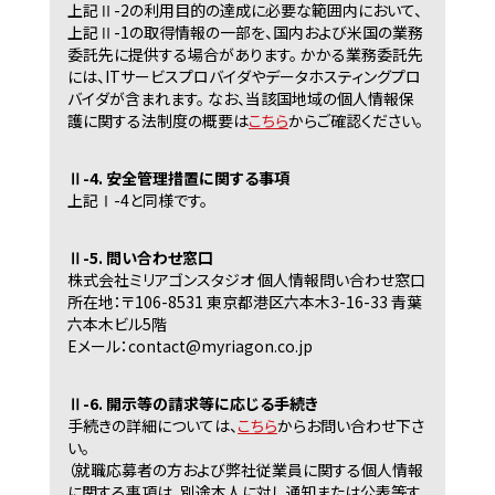
上記Ⅱ-2の利用目的の達成に必要な範囲内において、
上記Ⅱ-1の取得情報の一部を、国内および米国の業務
委託先に提供する場合があります。 かかる業務委託先
には、ITサービスプロバイダやデータホスティングプロ
バイダが含まれます。 なお、当該国地域の個人情報保
護に関する法制度の概要は
こちら
からご確認ください。
Ⅱ-4. 安全管理措置に関する事項
上記Ⅰ-4と同様です。
Ⅱ-5. 問い合わせ窓口
株式会社ミリアゴンスタジオ 個人情報問い合わせ窓口
所在地：〒106-8531 東京都港区六本木3-16-33 青葉
六本木ビル5階
Eメール：contact@myriagon.co.jp
Ⅱ-6. 開示等の請求等に応じる手続き
手続きの詳細については、
こちら
からお問い合わせ下さ
い。
（就職応募者の方および弊社従業員に関する個人情報
に関する事項は、別途本人に対し通知または公表等す