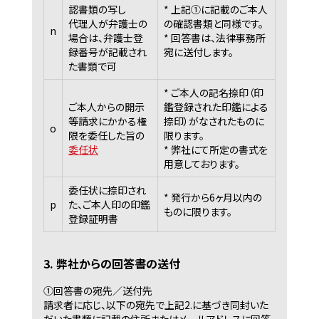
認書類の写し
* 上記①に記載のご本人
代理人が弁護士の
の確認書類と同様です。
n
場合は、弁護士登
* 回答書は、法律事務所
録番号が記載され
宛に送付します。
た書類で可
* ご本人の記名捺印（印
ご本人からの開示
鑑登録された印鑑による
等請求にかかる権
捺印）がなされたものに
o
限を委任した旨の
限ります。
委任状
* 弊社にて所定の書式を
用意しております。
委任状に捺印され
* 発行から6ヶ月以内の
p
た、ご本人印の印鑑
ものに限ります。
登録証明書
3. 弊社からの回答書の送付
①回答書の宛先／送付先
請求者に応じ、以下の宛先で上記2.に基づき同封いた