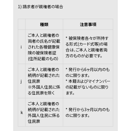
1) 請求者が親権者の場合
種類
注意事項
ご本人と親権者の
* 被保険者各々が所持す
両者の氏名が記載
る形式(カード式等)の場
i
された各種健康保
合は、ご本人と親権者両
険の被保険者証
方のものが必要です。
(住所記載のもの）
ご本人と親権者の
* 発行から6ヶ月以内のも
続柄が記載された
のに限ります。
j
住民票
* 本籍およびマイナンバー
※外国人住民に係
の記載がないものに限り
る住民票を除く
ます。
ご本人と親権者の
続柄が記載された
* 発行から3ヶ月以内のも
k
外国人住民に係る
のに限ります。
住民票