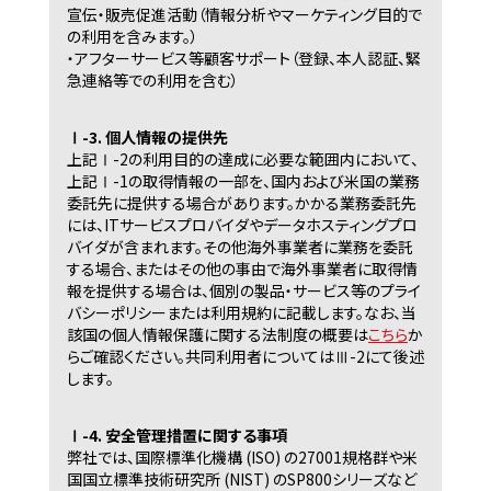
宣伝・販売促進活動（情報分析やマーケティング目的で
の利用を含みます。）
・アフターサービス等顧客サポート（登録、本人認証、緊
急連絡等での利用を含む）
Ⅰ-3. 個人情報の提供先
上記Ⅰ-2の利用目的の達成に必要な範囲内において、
上記Ⅰ-1の取得情報の一部を、国内および米国の業務
委託先に提供する場合があります。かかる業務委託先
には、ITサービスプロバイダやデータホスティングプロ
バイダが含まれます。その他海外事業者に業務を委託
する場合、またはその他の事由で海外事業者に取得情
報を提供する場合は、個別の製品・サービス等のプライ
バシーポリシーまたは利用規約に記載します。なお、当
該国の個人情報保護に関する法制度の概要は
こちら
か
らご確認ください。共同利用者についてはⅢ-2にて後述
します。
Ⅰ-4. 安全管理措置に関する事項
弊社では、国際標準化機構 (ISO) の27001規格群や米
国国立標準技術研究所 (NIST) のSP800シリーズなど