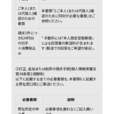
ご本人(また
本要領｢2.ご本人(または代理人)確
は代理人)確
認のために同封が必要な書類｣をご
認のための
参照ください。
書類
請求1件につ
き624円分
* 手数料には｢本人限定受取郵便｣
の切手
による回答書の郵送料が含まれま
※消費税込
す（郵送での回答をご希望の場合）。
み
③訂正、追加または削除の請求手続(個人情報保護法
第34条第1項関係)
以下に記載する全ての必要書類を、本要領6.に記載す
る弊社窓口宛にご郵送ください。
必要書類
説明
弊社所定の申
必要事項を漏れなくご記入願い