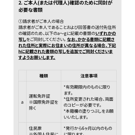
2. ご本人(または代理人)確認のために同封が
必要な書類
①請求者がご本人の場合
請求者がご本人であることおよび回答書の送付先住所
の確認のため、以下のa～gに記載の書類の
いずれかの
写し
をご同封してください。
なお、かかる書類に記載さ
れた住所と実際にお住まいの住所が異なる場合、下記
hに記載された書類の写しを追加でご同封くださいま
すようお願いします。
種類
注意事項
*有効期限内のものに限り
ます。
運転免許証
*住所変更された場合、両面
a
※国際免許証を
のコピーが必要です。
除く
*本籍欄の塗りつぶしをお願
いいたします。
住民票
*発行から6ヶ月以内のもの
※外国人住民に
に限ります。