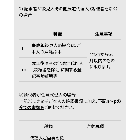
2) 請求者が後見人その他法定代理人（親権者を除く）
の場合
種類
注意事項
未成年後見人の場合は、ご
l
本人の戸籍抄本
*発行から6ヶ
月以内のもの
成年後見その他法定代理人
に限ります。
m
（親権者を除く）に関する登
記事項証明書
③請求者が任意代理人の場合
上記①に定めるご本人の確認書類に加え、
下記n～pの
全ての書類を
ご同封ください。
種類
注意事項
代理人ご自身の確